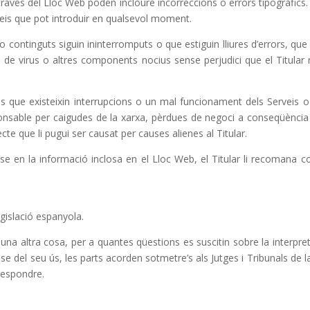
través del Lloc Web poden incloure incorreccions o errors tipogràfics.
rveis que pot introduir en qualsevol moment.
 o continguts siguin ininterromputs o que estiguin lliures d’errors, que 
es de virus o altres components nocius sense perjudici que el Titular r
cas que existeixin interrupcions o un mal funcionament dels Serveis o c
esponsable per caigudes de la xarxa, pèrdues de negoci a conseqüènci
recte que li pugui ser causat per causes alienes al Titular.
e en la informació inclosa en el Lloc Web, el Titular li recomana 
gislació espanyola.
a altra cosa, per a quantes qüestions es suscitin sobre la interpret
se del seu ús, les parts acorden sotmetre’s als Jutges i Tribunals de
rrespondre.