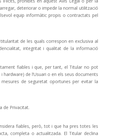
l·lícits, prohibits en aquest Avís Legal o per la
arregar, deteriorar o impedir la normal utilització
sevol equip informàtic propis o contractats pel
ularitat de les quals correspon en exclusiva al
cialitat, integritat i qualitat de la informació
ment fiables i que, per tant, el Titular no pot
e i hardware) de l’Usuari o en els seus documents
es mesures de seguretat oportunes per evitar la
a de Privacitat.
sidera fiables, però, tot i que ha pres totes les
ta, completa o actualitzada. El Titular declina