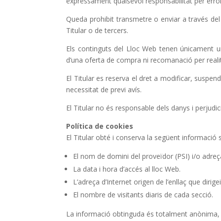
expressament qualsevol responsabilitat per erro
Queda prohibit transmetre o enviar a través del Ll
Titular o de tercers.
Els continguts del Lloc Web tenen únicament una
d’una oferta de compra ni recomanació per realitz
El Titular es reserva el dret a modificar, suspen
necessitat de previ avís.
El Titular no és responsable dels danys i perjudic
Política de cookies
El Titular obté i conserva la següent informació 
El nom de domini del proveïdor (PSI) i/o adreç
La data i hora d’accés al lloc Web.
L’adreça d’Internet origen de l’enllaç que dirige
El nombre de visitants diaris de cada secció.
La informació obtinguda és totalment anònima, i 