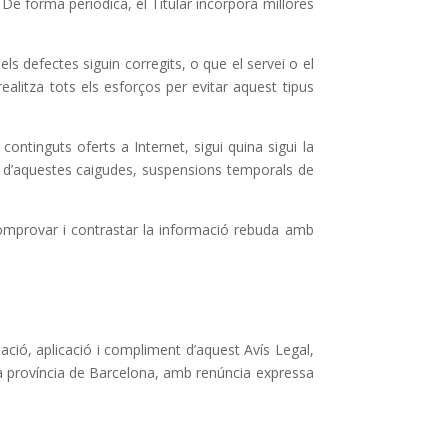
 De forma periòdica, el Titular incorpora millores
els defectes siguin corregits, o que el servei o el
ealitza tots els esforços per evitar aquest tipus
ontinguts oferts a Internet, sigui quina sigui la
a d’aquestes caigudes, suspensions temporals de
comprovar i contrastar la informació rebuda amb
ació, aplicació i compliment d’aquest Avís Legal,
 la província de Barcelona, amb renúncia expressa