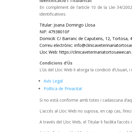
Identificació i Titularitat
En compliment de l’article 10 de la Llei 34/2002
identificatives:
Titular: Joana Domingo Llosa
NIF: 47938010F
Domicili: C/ Barranc de Caputxins, 12, Tortosa,
Correu electrònic:
info@clinicaveterinariatorto
Lloc Web:
https://clinicaveterinariatortosaweca
Condicions d’Ús
L’ús del Lloc Web li atorga la condició d’Usuari, 
Avís Legal
Política de Privacitat
Si no està conforme amb totes i cadascuna d’aques
L’accés al Lloc Web no suposa, en cap cas, l’inici
A través del Lloc Web, el Titular li facilita l’accé