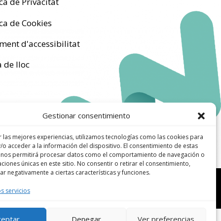
ica de Privacitat
ica de Cookies
ent d'accessibilitat
 de lloc
Gestionar consentimiento
r las mejores experiencias, utilizamos tecnologías como las cookies para
/o acceder a la información del dispositivo. El consentimiento de estas
 nos permitirá procesar datos como el comportamiento de navegación o
caciones únicas en este sitio. No consentir o retirar el consentimiento,
r negativamente a ciertas características y funciones.
ill - Wordpress & Divi
s servicios
ceptar
Denegar
Ver preferencias