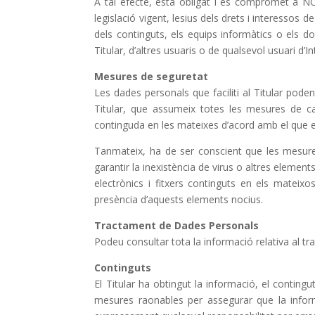
A tal efecte, està obligat i es compromet a NO u
legislació vigent, lesius dels drets i interessos 
dels continguts, els equips informàtics o els 
Titular, d’altres usuaris o de qualsevol usuari d’In
Mesures de seguretat
Les dades personals que faciliti al Titular po
Titular, que assumeix totes les mesures de carà
continguda en les mateixes d’acord amb el que e
Tanmateix, ha de ser conscient que les mesures
garantir la inexistència de virus o altres eleme
electrònics i fitxers continguts en els mateix
presència d’aquests elements nocius.
Tractament de Dades Personals
Podeu consultar tota la informació relativa al tra
Continguts
El Titular ha obtingut la informació, el conting
mesures raonables per assegurar que la informa