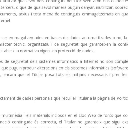
tilitzar qualsevol dels continguts del Lloc Web amb fins o efectes i
de tercers, o que de qualsevol manera puguin danyar, inutilitzar, sobrec
documents, arxius i tota mena de continguts emmagatzemats en qual
ternet.
den ser emmagatzemades en bases de dades automatitzades o no, la tit
cter tècnic, organitzatiu i de seguretat que garanteixen la confiden
stableix la normativa vigent en protecció de dades.
 de seguretat dels sistemes informàtics a Internet no són completa
nts que puguin produir alteracions en els sistemes informàtics (softwar
os, encara que el Titular posa tots els mitjans necessaris i pren l
ctament de dades personals que recull el Titular a la pàgina de Polític
ut multimèdia i els materials inclosos en el Lloc Web de fonts que con
ció continguda és correcta, el Titular no garanteix que sigui exac