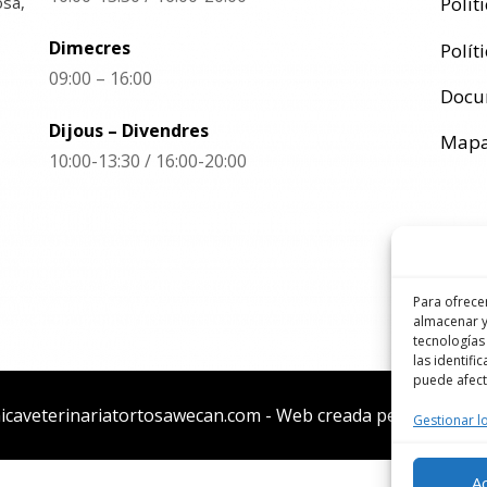
osa,
Polít
Dimecres
Polít
09:00 – 16:00
Docum
Dijous – Divendres
Mapa
10:00-13:30 / 16:00-20:00
Para ofrece
almacenar y
tecnologías
las identifi
puede afecta
icaveterinariatortosawecan.com - Web creada per Aleix Altad
Gestionar lo
A