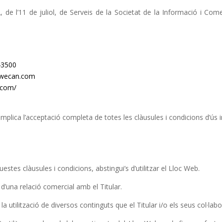
, de l’11 de juliol, de Serveis de la Societat de la Informació i Com
 43500
sawecan.com
n.com/
i implica l’acceptació completa de totes les clàusules i condicions d’ús 
tes clàusules i condicions, abstingui’s d’utilitzar el Lloc Web.
 d’una relació comercial amb el Titular.
s i la utilització de diversos continguts que el Titular i/o els seus col·la