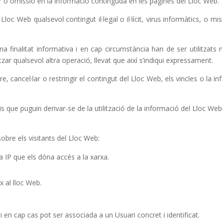
r o omissió en la informació continguda en les pàgines del Lloc Web.
oc Web qualsevol contingut il·legal o il·lícit, virus informàtics, o mi
 finalitat informativa i en cap circumstància han de ser utilitzats n
ar qualsevol altra operació, llevat que així s’indiqui expressament.
dre, cancel·lar o restringir el contingut del Lloc Web, els vincles o la
is que puguin derivar-se de la utilització de la informació del Lloc Web
sobre els visitants del Lloc Web:
a IP que els dóna accés a la xarxa.
ix al lloc Web.
en cap cas pot ser associada a un Usuari concret i identificat.