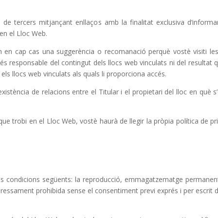
 de tercers mitjançant enllaços amb la finalitat exclusiva d’informar
en el Lloc Web.
n en cap cas una suggerència o recomanació perquè vostè visiti les
o és responsable del contingut dels llocs web vinculats ni del resultat q
 els llocs web vinculats als quals li proporciona accés.
xistència de relacions entre el Titular i el propietari del lloc en què s’
ue trobi en el Lloc Web, vostè haurà de llegir la pròpia política de pri
s condicions següents: la reproducció, emmagatzematge permanent i 
pressament prohibida sense el consentiment previ exprés i per escrit de