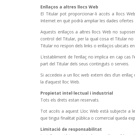
Enllaços a altres llocs Web
El Titular pot proporcionar-li accés a llocs Web
Internet en què podrà ampliar les dades ofertes 
Aquests enllaços a altres llocs Web no supose
control del Titular, per la qual cosa el Titular n
Titular no respon dels links o enllaços ubicats en
L’establiment de l’enllaç no implica en cap cas l’e
part del Titular dels seus continguts o serveis.
Si accedeix a un lloc web extern des d’un enllaç q
la d’aquest lloc Web.
Propietat intel·lectual i industrial
Tots els drets estan reservats.
Tot accés a aquest Lloc Web està subjecte a le
que tingui finalitat pública o comercial queda ex
Limitació de responsabilitat