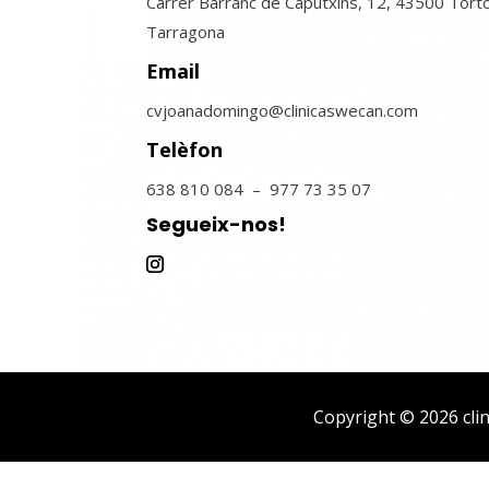
Carrer Barranc de Caputxins, 12, 43500 Tort
Tarragona
Email
cvjoanadomingo@clinicaswecan.com
Telèfon
638 810 084 – 977 73 35 07
Segueix-nos!
Copyright © 2026 clin